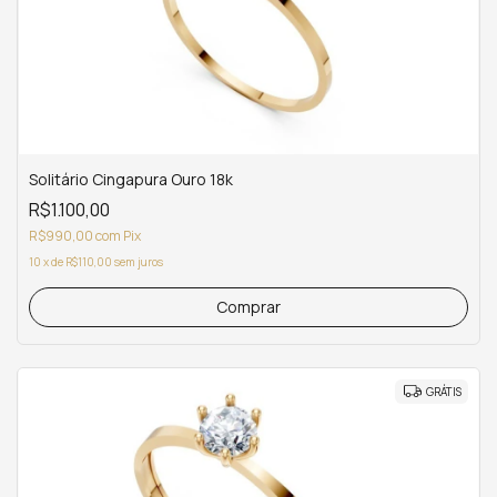
Solitário Cingapura Ouro 18k
R$1.100,00
R$990,00
com
Pix
10
x
de
R$110,00
sem juros
Comprar
GRÁTIS