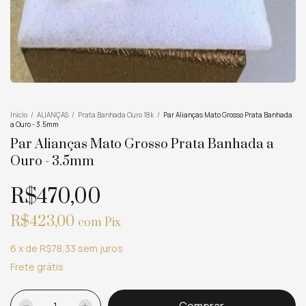
Início
/
ALIANÇAS
/
Prata Banhada Ouro 18k
/
Par Alianças Mato Grosso Prata Banhada
a Ouro - 3.5mm
Par Alianças Mato Grosso Prata Banhada a
Ouro - 3.5mm
R$470,00
R$423,00
com
Pix
6
x
de
R$78,33
sem juros
Frete grátis