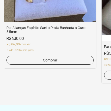
Par Alianças Espírito Santo Prata Banhada a Ouro -
3.5mm
R$430,00
R$387,00
com
Pix
Par 
6
x
de
R$71,67
sem juros
R$5
R$51
8
x
de