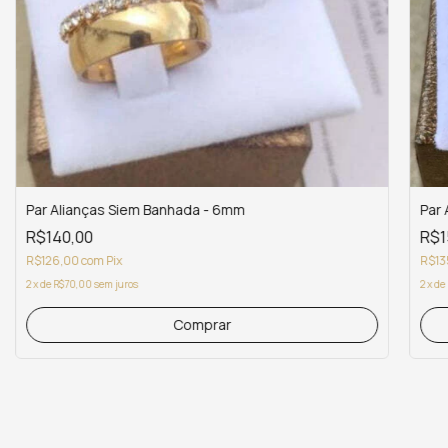
Par Alianças Siem Banhada - 6mm
Par
R$140,00
R$1
R$126,00
com
Pix
R$13
2
x
de
R$70,00
sem juros
2
x
de